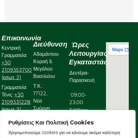
Επικοινωνία
Διεύθυνση
Ώρες
Κεντρική
Λειτουργίας
Αδαμάντιου
Γραμματεία:
Εγκαταστάσεων
Κοραή &
+30
Μεγάλου
2109353700
Δευτέρα-
Βασιλείου
(εσωτ. 2)
Παρασκευή
Τ.Κ.:
Γραμματεία
17122,
Τένις:
+30
09:00-
Νέα
2109331228
23:00
Σμύρνη
(εσωτ. 3)
Σάββατο
Γραμματεία
Ρυθμίσεις Και Πολιτική Cookies
09:00-
Κολυμβητικού:
22:00
Χρησιμοποιούμε cookies για να κάνουμε ακόμα καλύτερη
+30