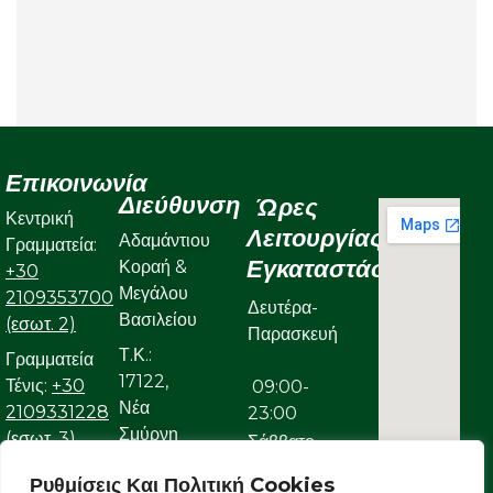
Επικοινωνία
Διεύθυνση
Ώρες
Κεντρική
Λειτουργίας
Αδαμάντιου
Γραμματεία:
Εγκαταστάσεων
Κοραή &
+30
Μεγάλου
2109353700
Δευτέρα-
Βασιλείου
(εσωτ. 2)
Παρασκευή
Τ.Κ.:
Γραμματεία
17122,
Τένις:
+30
09:00-
Νέα
2109331228
23:00
Σμύρνη
(εσωτ. 3)
Σάββατο
Γραμματεία
Ρυθμίσεις Και Πολιτική Cookies