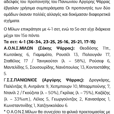
αδελφός του προπονητής του Πανιωνίου Αργύρης Ψάρρας
έβγαλαν χρήσιμα συμπεράσματα. Οι προπονητές των δύο
ομάδων έκαναν πολλές αλλαγές και δοκίμασαν διαφορετικά
σχήματα.
Ο Μίλων επικράτησε με 4-1 σετ, ενώ το 5ο σετ είχε διάρκεια
μέχρι τον 15ο πόντο.
Τα σετ: 4-1 (36-34, 23-25, 25-16, 25-21, 17-15)
Α.Ο.Ν.Σ.ΜΙΛΩΝ (Σάκης Ψάρρας):
Θεοδόσης 11π.,
Κωτσάκης 6, Γιαμαμότο, Ρουσέλ 13, Πολουγιάν 17,
Σταθέλος 17 / Τανιγκούτσι (λ. – 58%), Ρούσεφ 6,
Μαντελίδης 5, Σουσουρίδης, Νανόπουλος 13, Κοντοστάθης
5.
Γ.
Σ.Σ.ΠΑΝΙΩΝΙΟΣ (Αργύρης Ψάρρας):
Δρογκάρης,
Παλέντζας 8, Αντράντε 9, Χεπμπουρν 10, Μπαρμπούνης 7,
Ντανίλ 2 / Γκούζντα (λ. – 50%), Γκρίλας (λ. – 75%), Καζάζης
(λ. – 33%υπ.), Λέλος 5, Γεωργούντζος 2, Κανασάρος 1,
Κωνσταντινίδης 1, Χατζηνικολάου 6.
* Ο Α.Ο.Ν.Σ.Μίλων θα συνεχίσει τα φιλικά προετοιμασίας με