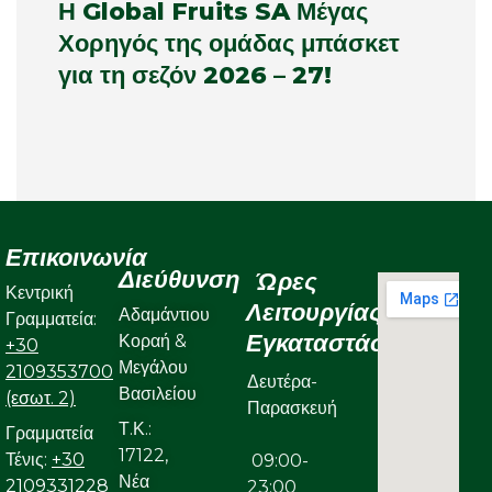
Η Global Fruits SA Μέγας
Χορηγός της ομάδας μπάσκετ
για τη σεζόν 2026 – 27!
Επικοινωνία
Διεύθυνση
Ώρες
Κεντρική
Λειτουργίας
Αδαμάντιου
Γραμματεία:
Εγκαταστάσεων
Κοραή &
+30
Μεγάλου
2109353700
Δευτέρα-
Βασιλείου
(εσωτ. 2)
Παρασκευή
Τ.Κ.:
Γραμματεία
17122,
Τένις:
+30
09:00-
Νέα
2109331228
23:00