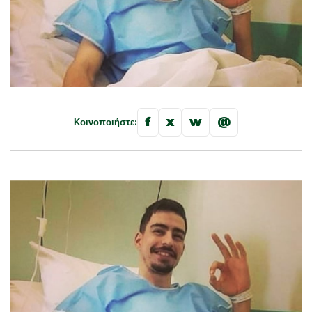
f
x
w
@
Κοινοποιήστε: