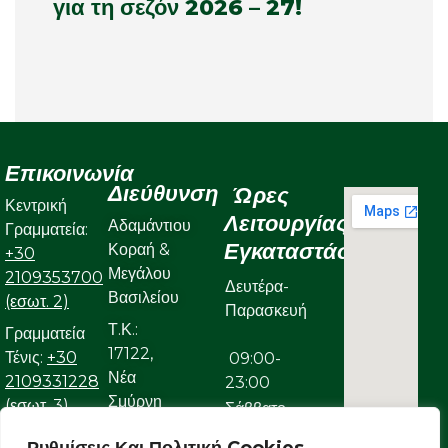
για τη σεζόν 2026 – 27!
Επικοινωνία
Διεύθυνση
Ώρες
Κεντρική
Λειτουργίας
Αδαμάντιου
Γραμματεία:
Εγκαταστάσεων
Κοραή &
+30
Μεγάλου
2109353700
Δευτέρα-
Βασιλείου
(εσωτ. 2)
Παρασκευή
Τ.Κ.:
Γραμματεία
17122,
Τένις:
+30
09:00-
Νέα
2109331228
23:00
Σμύρνη
(εσωτ. 3)
Σάββατο
Γραμματεία