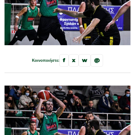
f
x
w
@
Κοινοποιήστε: