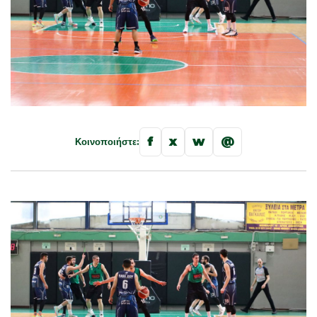
f
x
w
@
Κοινοποιήστε: