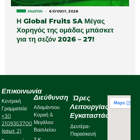
ΑΝΔΡΏΝ
·
6 ΙΟΥΛΊΟΥ, 2026
Η Global Fruits SA Μέγας
Χορηγός της ομάδας μπάσκετ
για τη σεζόν 2026 – 27!
Επικοινωνία
Διεύθυνση
Ώρες
Κεντρική
Λειτουργίας
Αδαμάντιου
Γραμματεία:
Εγκαταστάσεων
Κοραή &
+30
Μεγάλου
2109353700
Δευτέρα-
Βασιλείου
(εσωτ. 2)
Παρασκευή
Τ.Κ.: