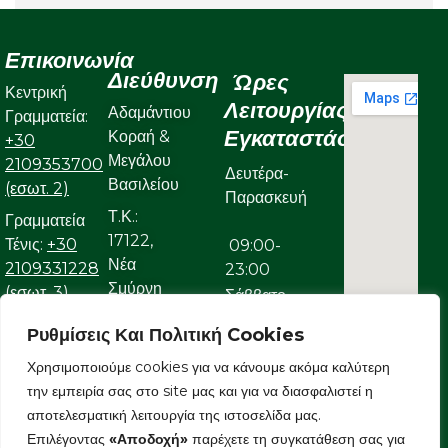
Επικοινωνία
Διεύθυνση
Ώρες
Κεντρική
Λειτουργίας
Αδαμάντιου
Γραμματεία:
Εγκαταστάσεων
Κοραή &
+30
Μεγάλου
2109353700
Δευτέρα-
Βασιλείου
(εσωτ. 2)
Παρασκευή
Τ.Κ.:
Γραμματεία
17122,
Τένις:
+30
09:00-
Νέα
2109331228
23:00
Σμύρνη
(εσωτ. 3)
Σάββατο
Γραμματεία
Ρυθμίσεις Και Πολιτική Cookies
09:00-
Κολυμβητικού:
22:00
Χρησιμοποιούμε cookies για να κάνουμε ακόμα καλύτερη
+30
την εμπειρία σας στο site μας και για να διασφαλιστεί η
Κυριακή
2109323632
αποτελεσματική λειτουργία της ιστοσελίδα μας.
Ε-mail:
Επιλέγοντας
«Αποδοχή»
παρέχετε τη συγκατάθεση σας για
09:00-