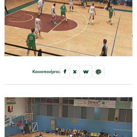
f
x
w
@
Κοινοποιήστε: