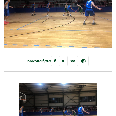
f
x
w
@
Κοινοποιήστε: