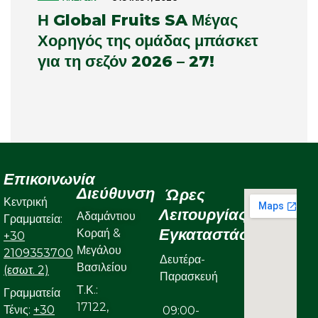
Η Global Fruits SA Μέγας
Χορηγός της ομάδας μπάσκετ
για τη σεζόν 2026 – 27!
Επικοινωνία
Διεύθυνση
Ώρες
Κεντρική
Λειτουργίας
Αδαμάντιου
Γραμματεία:
Εγκαταστάσεων
Κοραή &
+30
Μεγάλου
2109353700
Δευτέρα-
Βασιλείου
(εσωτ. 2)
Παρασκευή
Τ.Κ.:
Γραμματεία
17122,
Τένις:
+30
09:00-