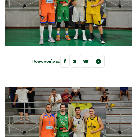
f
x
w
@
Κοινοποιήστε: