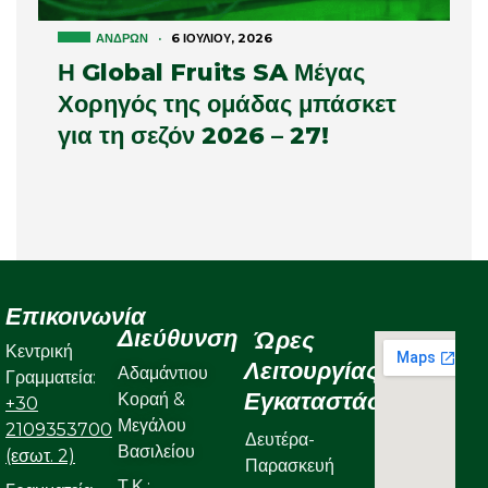
ΑΝΔΡΏΝ
·
6 ΙΟΥΛΊΟΥ, 2026
Η Global Fruits SA Μέγας
Χορηγός της ομάδας μπάσκετ
για τη σεζόν 2026 – 27!
Επικοινωνία
Διεύθυνση
Ώρες
Κεντρική
Λειτουργίας
Αδαμάντιου
Γραμματεία:
Εγκαταστάσεων
Κοραή &
+30
Μεγάλου
2109353700
Δευτέρα-
Βασιλείου
(εσωτ. 2)
Παρασκευή
Τ.Κ.: