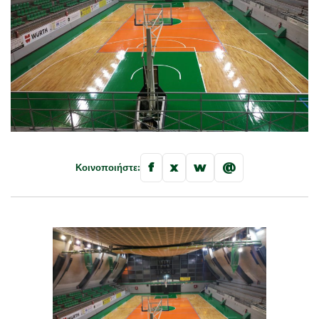
f
x
w
@
Κοινοποιήστε: