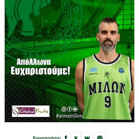
f
x
w
@
Κοινοποιήστε: