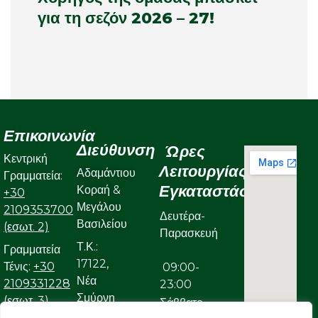
για τη σεζόν 2026 – 27!
Επικοινωνία
Διεύθυνση
Ώρες
Κεντρική
Λειτουργίας
Αδαμάντιου
Γραμματεία:
Εγκαταστάσεων
Κοραή &
+30
Μεγάλου
2109353700
Δευτέρα-
Βασιλείου
(εσωτ. 2)
Παρασκευή
Τ.Κ.:
Γραμματεία
17122,
Τένις:
+30
09:00-
Νέα
2109331228
23:00
Σμύρνη
(εσωτ. 3)
Σάββατο