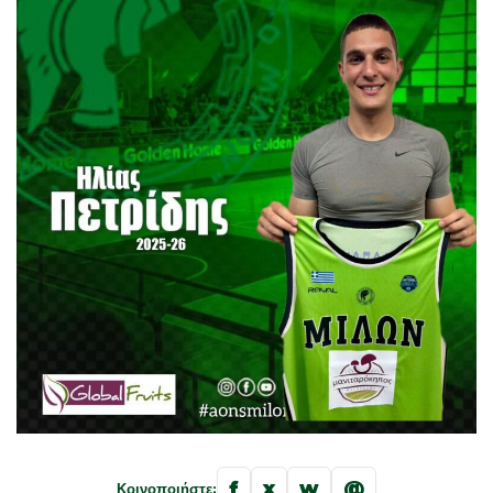
f
x
w
@
Κοινοποιήστε: