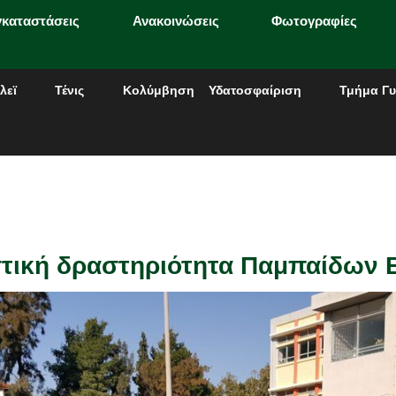
γκαταστάσεις
Ανακοινώσεις
Φωτογραφίες
λεϊ
Τένις
Κολύμβηση
Υδατοσφαίριση
Τμήμα Γυ
τική δραστηριότητα Παμπαίδων 