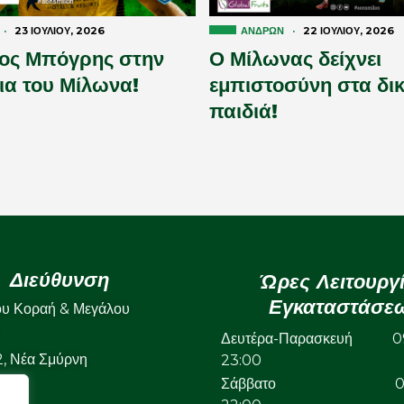
·
23 ΙΟΥΛΊΟΥ, 2026
ΑΝΔΡΏΝ
·
22 ΙΟΥΛΊΟΥ, 2026
ος Μπόγρης στην
Ο Μίλωνας δείχνει
ια του Μίλωνα!
εμπιστοσύνη στα δικ
παιδιά!
Διεύθυνση
Ώρες Λειτουργ
Εγκαταστάσε
ου Κοραή & Μεγάλου
Δευτέρα-Παρασκευή 09
22, Νέα Σμύρνη
23:00
Σάββατο 09: