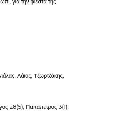
ωπί, για την φιέστα της
γιάλας, Λάιος, Τζωρτζάκης,
γος 28(5), Παπαπέτρος 3(1),