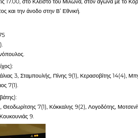
τις 17.00, στο Κλειστό του Μίλωνα, στον αγώνα με το Κορ
ς και την άνοδο στην Β’ Εθνική.
75
).
ινόπουλος.
χος):
άλιας 3, Σταμπουλής, Πίνης 9(1), Κερασοβίτης 14(4), Μπ
ς 7(1).
βάτης):
, Θεοδωρίτσης 7(1), Κόκκαλης 9(2), Λογοδότης, Μοτσενί
Κουκουνιάς 9.