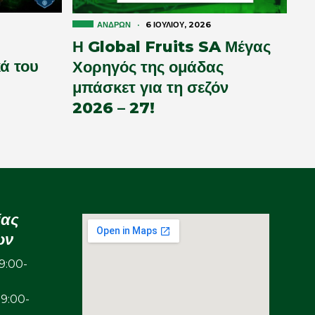
ΑΝΔΡΏΝ
·
6 ΙΟΥΛΊΟΥ, 2026
Η Global Fruits SA Μέγας
ά του
Χορηγός της ομάδας
μπάσκετ για τη σεζόν
2026 – 27!
ίας
ων
:00-
00-