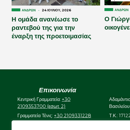
ΑΝΔΡΏΝ
ΑΝΔΡΏΝ
·
24 ΙΟΥΛΊΟΥ, 2026
Ο Γιώργ
Η ομάδα ανανέωσε το
οικογένε
ραντεβού της για την
έναρξη της προετοιμασίας
Επικοινωνία
Κεντρική Γραμματεία:
+30
Αδαμάντι
2109353700 (εσωτ. 2)
Βασιλείου
Γραμματεία Τένις:
+30 2109331228
Τ.Κ.: 171
(εσωτ. 3)