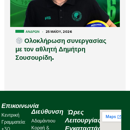
ΑΝΔΡΏΝ
·
25 ΜΑΪ́ΟΥ, 2026
Ολοκλήρωση συνεργασίας
με τον αθλητή Δημήτρη
Σουσουρίδη.
Επικοινωνία
Διεύθυνση
Ώρες
Κεντρική
Λειτουργίας
Αδαμάντιου
Γραμματεία:
Εγκαταστάσεων
Κοραή &
+30