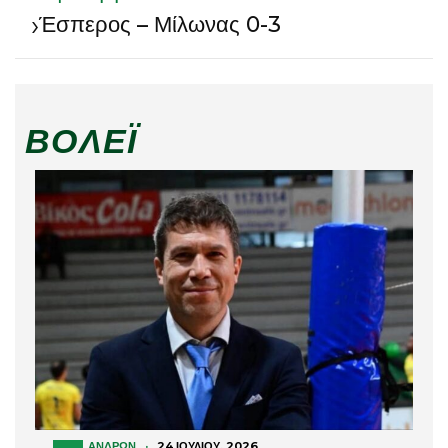
›
Έσπερος – Μίλωνας 0-3
ΒΌΛΕΪ
ΑΝΔΡΏΝ
·
24 ΙΟΥΛΊΟΥ, 2026