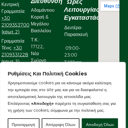
Διεύθυνση
Ώρες
Κεντρική
Λειτουργίας
Αδαμάντιου
Γραμματεία:
Εγκαταστάσεων
Κοραή &
+30
Μεγάλου
2109353700
Δευτέρα-
Βασιλείου
(εσωτ. 2)
Παρασκευή
Τ.Κ.:
Γραμματεία
17122,
Τένις:
+30
09:00-
Νέα
2109331228
23:00
Σμύρνη
(εσωτ. 3)
Σάββατο
Γραμματεία
Ρυθμίσεις Και Πολιτική Cookies
09:00-
Κολυμβητικού:
Χρησιμοποιούμε cookies για να κάνουμε ακόμα καλύτερη
22:00
+30
την εμπειρία σας στο site μας και για να διασφαλιστεί η
Κυριακή
2109323632
αποτελεσματική λειτουργία της ιστοσελίδα μας.
Ε-mail:
Επιλέγοντας
«Αποδοχή»
παρέχετε τη συγκατάθεση σας για
09:00-
info@aonsmilon.gr
τη χρήση των cookies, σύμφωνα με την πολιτική μας.
22:00
Προσαρμογή
Απόρριψη Όλων
Αποδοχή Όλων