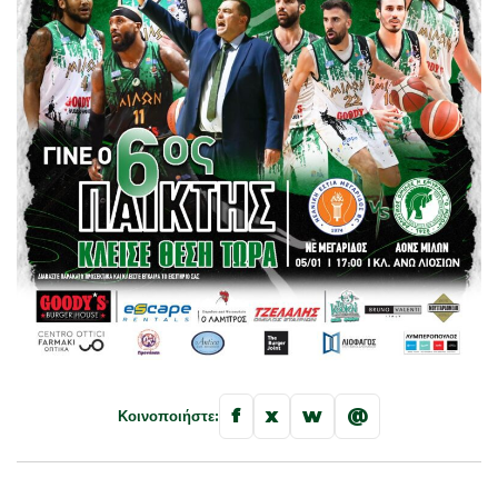
f
x
w
@
Κοινοποιήστε: