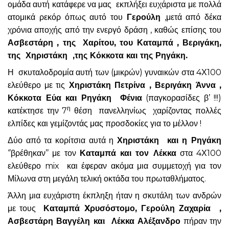
ομάδα αυτή κατάφερε να μας εκπλήξει ευχάριστα με πολλά
ατομικά ρεκόρ όπως αυτό του
Γερούλη
,μετά από δέκα
χρόνια αποχής από την ενεργό δράση , καθώς επίσης του
Ασβεστάρη , της Χαρίτου, του Καταμπά , Βεριγάκη,
της Χηριστάκη ,της Κόκκοτα και της Ρηγάκη.
Η σκυταλοδρομία αυτή των (μικρών) γυναικών στα 4Χ100
ελεύθερο με τις
Χηριστάκη Πετρίνα , Βεριγάκη Άννα ,
Κόκκοτα Εύα και Ρηγάκη Φένια
(παγκορασίδες β’ !!!)
η
κατέκτησε την 7
θέση πανελληνίως χαρίζοντας πολλές
ελπίδες και γεμίζοντάς μας προσδοκίες για το μέλλον !
Δύο από τα κορίτσια αυτά η
Χηριστάκη και η Ρηγάκη
‘’βρέθηκαν’’ με τον
Καταμπά και τον Λέκκα
στα 4Χ100
ελεύθερο mix και έφεραν ακόμα μια συμμετοχή για τον
Μίλωνα στη μεγάλη τελική οκτάδα του πρωταθλήματος.
Άλλη μια ευχάριστη έκπληξη ήταν η σκυτάλη των ανδρών
με τους
Καταμπά Xρυσόστομο, Γερούλη Ζαχαρία ,
Ασβεστάρη Βαγγέλη και Λέκκα Αλέξανδρο
πήραν την