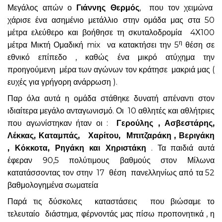
Μεγάλος απών ο
Γιάννης Θερμός
, που τον χειμώνα
χάρισε ένα ασημένιο μετάλλιο στην ομάδα μας στα 50
μέτρα ελεύθερο και βοήθησε τη σκυταλοδρομία 4Χ100
η
μέτρα Μικτή Ομαδική mix να κατακτήσει την 5
θέση σε
εθνικό επίπεδο , καθώς ένα μικρό ατύχημα την
προηγούμενη μέρα των αγώνων τον κράτησε μακριά μας (
ευχές για γρήγορη ανάρρωση ).
Παρ όλα αυτά η ομάδα στάθηκε δυνατή απέναντι στον
ιδιαίτερα μεγάλο ανταγωνισμό. Οι 10 αθλητές και αθλήτριες
που αγωνίστηκαν ήταν οι :
Γερούλης , Ασβεστάρης,
Λέκκας, Καταμπάς, Χαρίτου, Μπιτζαράκη , Βεριγάκη
, Κόκκοτα, Ρηγάκη και Χηριστάκη
. Τα παιδιά αυτά
έφεραν 90,5 πολύτιμους βαθμούς στον Μίλωνα
κατατάσσοντας τον στην 17 θέση πανελληνίως από τα 52
βαθμολογημένα σωματεία
Παρά τις δύσκολες καταστάσεις που βιώσαμε το
τελευταίο διάστημα, φέρνοντάς μας πίσω προπονητικά , η