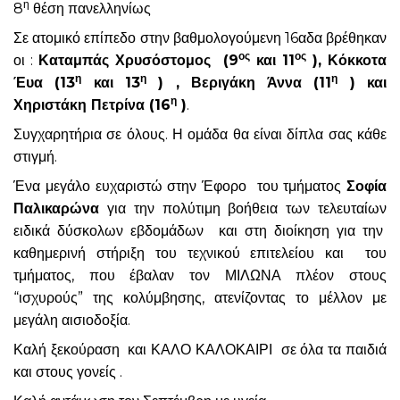
η
8
θέση πανελληνίως
Σε ατομικό επίπεδο στην βαθμολογούμενη 16αδα βρέθηκαν
ος
ος
οι :
Καταμπάς Χρυσόστομος (9
και 11
), Κόκκοτα
η
η
η
Έυα (13
και 13
) , Βεριγάκη Άννα (11
) και
η
Χηριστάκη Πετρίνα (16
)
.
Συγχαρητήρια σε όλους. Η ομάδα θα είναι δίπλα σας κάθε
στιγμή.
Ένα μεγάλο ευχαριστώ στην Έφορο του τμήματος
Σοφία
Παλικαρώνα
για την πολύτιμη βοήθεια των τελευταίων
ειδικά δύσκολων εβδομάδων και στη διοίκηση για την
καθημερινή στήριξη του τεχνικού επιτελείου και του
τμήματος, που έβαλαν τον ΜΙΛΩΝΑ πλέον στους
“ισχυρούς” της κολύμβησης, ατενίζοντας το μέλλον με
μεγάλη αισιοδοξία.
Καλή ξεκούραση και ΚΑΛΟ ΚΑΛΟΚΑΙΡΙ σε όλα τα παιδιά
και στους γονείς .