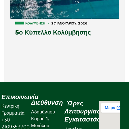
ΚΟΛΎΜΒΗΣΗ
·
27 ΙΑΝΟΥΑΡΊΟΥ, 2026
5ο Κύπελλο Κολύμβησης
Επικοινωνία
Διεύθυνση
Ώρες
Κεντρική
Λειτουργίας
Αδαμάντιου
Γραμματεία:
Εγκαταστάσεων
Κοραή &
+30
Μεγάλου
2109353700