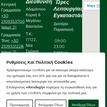
Διεύθυνση
Ώρες
Κεντρική
Λειτουργίας
Αδαμάντιου
Γραμματεία:
Εγκαταστάσεων
Κοραή &
+30
Μεγάλου
2109353700
Δευτέρα-
Βασιλείου
(εσωτ. 2)
Παρασκευή
Τ.Κ.:
Γραμματεία
17122,
Τένις:
+30
09:00-
Νέα
2109331228
23:00
Σμύρνη
(εσωτ. 3)
Σάββατο
Γραμματεία
Ρυθμίσεις Και Πολιτική Cookies
09:00-
Κολυμβητικού:
Χρησιμοποιούμε cookies για να κάνουμε ακόμα καλύτερη
22:00
+30
την εμπειρία σας στο site μας και για να διασφαλιστεί η
Κυριακή
2109323632
αποτελεσματική λειτουργία της ιστοσελίδα μας.
Ε-mail:
Επιλέγοντας
«Αποδοχή»
παρέχετε τη συγκατάθεση σας για
09:00-
info@aonsmilon.gr
τη χρήση των cookies, σύμφωνα με την πολιτική μας.
22:00
Προσαρμογή
Απόρριψη Όλων
Αποδοχή Όλων