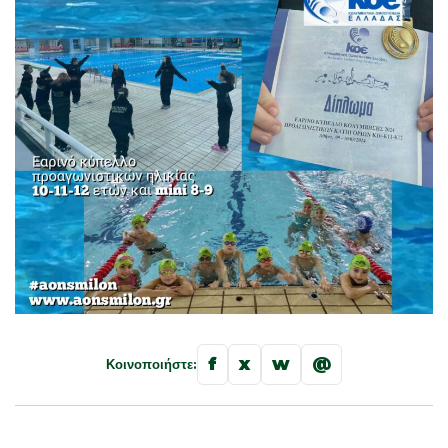
f
x
w
@
Κοινοποιήστε: