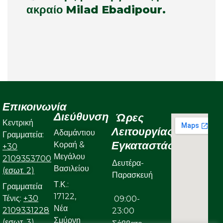
ακραίο Milad Ebadipour.
Επικοινωνία
Διεύθυνση
Ώρες
Κεντρική
Λειτουργίας
Αδαμάντιου
Γραμματεία:
Εγκαταστάσεων
Κοραή &
+30
Μεγάλου
2109353700
Δευτέρα-
Βασιλείου
(εσωτ. 2)
Παρασκευή
Τ.Κ.:
Γραμματεία
17122,
Τένις:
+30
09:00-
Νέα
2109331228
23:00
Σμύρνη
(εσωτ. 3)