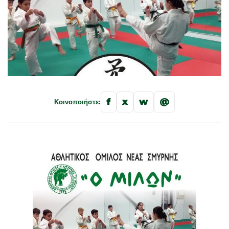
f
x
w
@
Κοινοποιήστε: