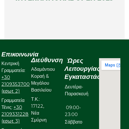
Επικοινωνία
Διεύθυνση
Ώρες
Κεντρική
Λειτουργίας
Αδαμάντιου
Γραμματεία:
Εγκαταστάσεων
Κοραή &
+30
Μεγάλου
2109353700
Δευτέρα-
Βασιλείου
(εσωτ. 2)
Παρασκευή
Τ.Κ.:
Γραμματεία
17122,
Τένις:
+30
09:00-
Νέα
2109331228
23:00
Σμύρνη
(εσωτ. 3)
Σάββατο