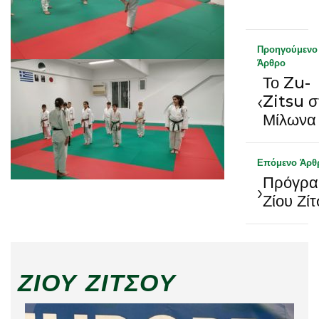
Προηγούμενο
Άρθρο
Το Zu-
‹
Zitsu σ
Μίλωνα
Επόμενο Άρθ
Πρόγρα
›
Ζίου Ζί
ΖΊΟΥ ΖΊΤΣΟΥ