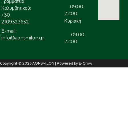
Γραμματεία
09:00-
Κολυμβητικού:
22:00
+30
Κυριακή
2109323632
Ε-mail:
09:00-
info@aonsmilon.gr
22:00
Copyright © 2026 AONSMILON | Powered by E-Grow