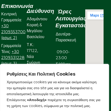
Επικοινωνία
Διεύθυνση
Ώρες
Κεντρική
Λειτουργίας
Αδαμάντιου
Γραμματεία:
Εγκαταστάσεων
Κοραή &
+30
Μεγάλου
2109353700
Δευτέρα-
Βασιλείου
(εσωτ. 2)
Παρασκευή
Τ.Κ.:
Γραμματεία
17122,
Τένις:
+30
09:00-
Νέα
2109331228
23:00
Σμύρνη
(εσωτ. 3)
Σάββατο
Γραμματεία
Ρυθμίσεις Και Πολιτική Cookies
09:00-
Κολυμβητικού:
Χρησιμοποιούμε cookies για να κάνουμε ακόμα καλύτερη
22:00
+30
την εμπειρία σας στο site μας και για να διασφαλιστεί η
Κυριακή
2109323632
αποτελεσματική λειτουργία της ιστοσελίδα μας.
Ε-mail:
Επιλέγοντας
«Αποδοχή»
παρέχετε τη συγκατάθεση σας για
09:00-
info@aonsmilon.gr
τη χρήση των cookies, σύμφωνα με την πολιτική μας.
22:00