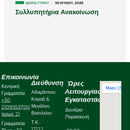
ΔΕΛΤΊΑ ΤΎΠΟΥ
·
30 ΙΟΥΛΊΟΥ, 2025
Συλλυπητήρια Ανακοίνωση
Επικοινωνία
Διεύθυνση
Ώρες
Κεντρική
Λειτουργίας
Αδαμάντιου
Γραμματεία:
Εγκαταστάσεων
Κοραή &
+30
Μεγάλου
2109353700
Δευτέρα-
Βασιλείου
(εσωτ. 2)
Παρασκευή
Τ.Κ.:
Γραμματεία
17122,