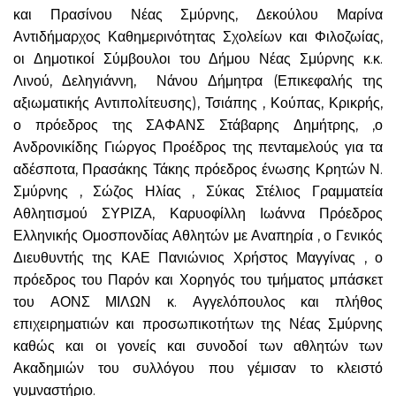
και Πρασίνου Νέας Σμύρνης, Δεκούλου Μαρίνα
Αντιδήμαρχος Καθημερινότητας Σχολείων και Φιλοζωίας,
οι Δημοτικοί Σύμβουλοι του Δήμου Νέας Σμύρνης κ.κ.
Λινού, Δεληγιάννη, Νάνου Δήμητρα (Επικεφαλής της
αξιωματικής Αντιπολίτευσης), Τσιάπης , Κούπας, Κρικρής,
ο πρόεδρος της ΣΑΦΑΝΣ Στάβαρης Δημήτρης, ,ο
Ανδρονικίδης Γιώργος Προέδρος της πενταμελούς για τα
αδέσποτα, Πρασάκης Τάκης πρόεδρος ένωσης Κρητών Ν.
Σμύρνης , Σώζος Ηλίας , Σύκας Στέλιος Γραμματεία
Αθλητισμού ΣΥΡΙΖΑ, Καρυοφίλλη Ιωάννα Πρόεδρος
Ελληνικής Ομοσπονδίας Αθλητών με Αναπηρία , ο Γενικός
Διευθυντής της ΚΑΕ Πανιώνιος Χρήστος Μαγγίνας , ο
πρόεδρος του Παρόν και Χορηγός του τμήματος μπάσκετ
του ΑΟΝΣ ΜΙΛΩΝ κ. Αγγελόπουλος και πλήθος
επιχειρηματιών και προσωπικοτήτων της Νέας Σμύρνης
καθώς και οι γονείς και συνοδοί των αθλητών των
Ακαδημιών του συλλόγου που γέμισαν το κλειστό
γυμναστήριο.