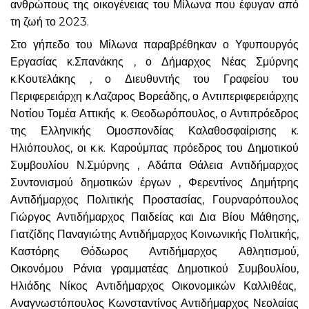
ανθρώπους της οικογένειας του Μίλωνα που έφυγαν από
τη ζωή το 2023.
Στο γήπεδο του Μίλωνα παραβρέθηκαν ο Υφυπουργός
Εργασίας κ.Σπανάκης , ο Δήμαρχος Νέας Σμύρνης
κ.Κουτελάκης , ο Διευθυντής του Γραφείου του
Περιφερειάρχη κ.Λαζαρος Βορεάδης, ο Αντιπεριφερειάρχης
Νοτίου Τομέα Αττικής κ. Θεοδωρόπουλος, ο Αντιπρόεδρος
της Ελληνικής Ομοσπονδίας Καλαθοσφαίρισης κ.
Ηλιόπουλος, οι κ.κ. Καρούμπας πρόεδρος του Δημοτικού
Συμβουλίου Ν.Σμύρνης , Αδάπα Θάλεια Αντιδήμαρχος
Συντονισμού δημοτικών έργων , Φερεντίνος Δημήτρης
Αντιδήμαρχος Πολιτικής Προστασίας, Γουρναρόπουλος
Γιώργος Αντιδήμαρχος Παιδείας και Δια Βίου Μάθησης,
Γιατζίδης Παναγιώτης Αντιδήμαρχος Κοινωνικής Πολιτικής,
Καστόρης Θόδωρος Αντιδήμαρχος Αθλητισμού,
Οικονόμου Ράνια γραμματέας Δημοτικού Συμβουλίου,
Ηλιάδης Νίκος Αντιδήμαρχος Οικονομικών Καλλιθέας,
Αναγνωστόπουλος Κωνσταντίνος Αντιδήμαρχος Νεολαίας