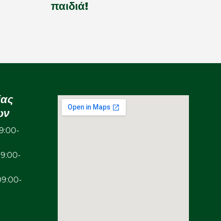
παιδιά!
ίας
ων
:00-
00-
00-