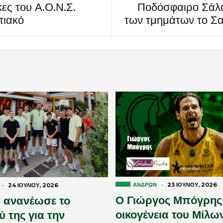
κες του Α.Ο.Ν.Σ.
Ποδόσφαιρο Σάλα
πιακό
των τμημάτων το Σα
ΑΝΔΡΏΝ
·
23 ΙΟΥΛΊΟΥ, 2026
·
24 ΙΟΥΛΊΟΥ, 2026
Ο Γιώργος Μπόγρης
 ανανέωσε το
οικογένεια του Μίλω
 της για την