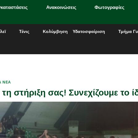
γκαταστάσεις
Ανακοινώσεις
Φωτογραφίες
λεϊ
Τένις
Κολύμβηση
Υδατοσφαίριση
Τμήμα Γυ
Α ΝΈΑ
τη στήριξη σας! Συνεχίζουμε το ί