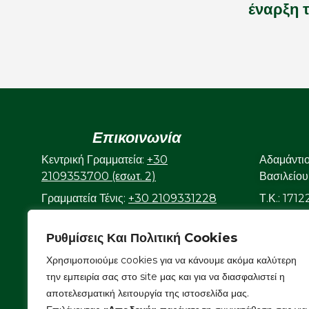
έναρξη 
Επικοινωνία
Κεντρική Γραμματεία:
+30
Αδαμάντι
2109353700 (εσωτ. 2)
Βασιλείου
Γραμματεία Τένις:
+30 2109331228
Τ.Κ.: 171
(εσωτ. 3)
Γραμματεία Κολυμβητικού:
+30
Ρυθμίσεις Και Πολιτική Cookies
2109323632
Χρησιμοποιούμε cookies για να κάνουμε ακόμα καλύτερη
Ε-mail:
info@aonsmilon.gr
την εμπειρία σας στο site μας και για να διασφαλιστεί η
αποτελεσματική λειτουργία της ιστοσελίδα μας.