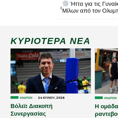
Ήττα για τις Γυναί
‹
Μίλων από τον Ολυμ
ΚΥΡΙΌΤΕΡΑ ΝΈΑ
ΑΝΔΡΏΝ
·
24 ΙΟΥΛΊΟΥ, 2026
ΑΝΔΡΏΝ
Βόλεϊ: Διακοπή
Η ομάδα
Συνεργασίας
ραντεβού