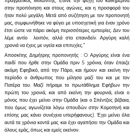
πραγματικός Μιλωνίτης. Έδινε την ψυχή του καθημερινά
στην προπόνηση και στους αγώνες, και η προσφορά του
ήταν πολύ μεγάλη. Μετά από συζήτηση με τον προπονητή
μας, συμφωνήθηκε να φύγει με υποσχετική για έναν χρόνο
έτσι ώστε να πάρει ακόμη περισσότερες εμπειρίες. Δεν του
λέμε αντίο λοιπόν, αλλά στο επανιδείν. Αργύρη καλή
χρονιά να έχεις με υγεία και επιτυχίες.”
Αποσκίτης Δημήτρης προπονητής : O Αργύρης είναι ένα
παιδί που ήρθε στην Ομάδα πριν 5 χρόνια, όταν έπαιζε
ακόμη Εφηβικό, από την Πάρο, και ήμουν και εκείνη την
περίοδο ο άνθρωπος που μίλησα μαζί του και με τον
Πατέρα του. Μαζί πήραμε το πρωτάθλημα Εφήβων την
πρώτη του χρονιά, και από εκείνη την φουρνιά, είναι ο
μόνος που έχει μείνει στην Ομάδα (και ο Σπέντζος βέβαια,
που όμως αγωνίζεται λόγω σπουδών στην Κομοτηνή και
επίσης μας κάνει συνέχεια υπερήφανους). Έχει μείνει όλα
αυτά τα χρόνια κοντά μας και έχει αγαπήσει την Ομάδα και
όλους εμάς, όπως και εμείς εκείνον.