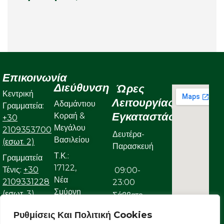
Επικοινωνία
Διεύθυνση
Ώρες
Κεντρική
Λειτουργίας
Αδαμάντιου
Γραμματεία:
Εγκαταστάσεων
Κοραή &
+30
Μεγάλου
2109353700
Δευτέρα-
Βασιλείου
(εσωτ. 2)
Παρασκευή
Τ.Κ.:
Γραμματεία
17122,
Τένις:
+30
09:00-
Νέα
2109331228
23:00
Σμύρνη
(εσωτ. 3)
Σάββατο
Γραμματεία
Ρυθμίσεις Και Πολιτική Cookies
09:00-
Κολυμβητικού: