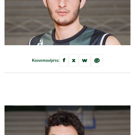
f
x
w
@
Κοινοποιήστε: