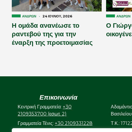
ΑΝΔΡΏΝ
ΑΝΔΡΏΝ
·
24 ΙΟΥΛΊΟΥ, 2026
Ο Γιώργ
Η ομάδα ανανέωσε το
οικογένε
ραντεβού της για την
έναρξη της προετοιμασίας
Επικοινωνία
Κεντρική Γραμματεία:
+30
Αδαμάντι
2109353700 (εσωτ. 2)
Βασιλείου
Γραμματεία Τένις:
+30 2109331228
Τ.Κ.: 171
(εσωτ. 3)