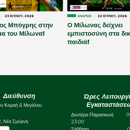
·
23 ΙΟΥΛΊΟΥ, 2026
ΑΝΔΡΏΝ
·
22 ΙΟΥΛΊΟΥ, 2026
ος Μπόγρης στην
Ο Μίλωνας δείχνει
ια του Μίλωνα!
εμπιστοσύνη στα δικ
παιδιά!
Διεύθυνση
Ώρες Λειτουργ
Εγκαταστάσε
ου Κοραή & Μεγάλου
Δευτέρα-Παρασκευή 09
22, Νέα Σμύρνη
23:00
Σάββατο 09: