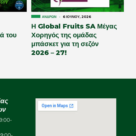
ΑΝΔΡΏΝ
·
6 ΙΟΥΛΊΟΥ, 2026
Η Global Fruits SA Μέγας
ά του
Χορηγός της ομάδας
μπάσκετ για τη σεζόν
2026 – 27!
ίας
ων
:00-
00-