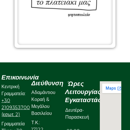
Επικοινωνία
Διεύθυνση
Ώρες
Κεντρική
Λειτουργίας
Αδαμάντιου
Γραμματεία:
Εγκαταστάσεων
Κοραή &
+30
Μεγάλου
2109353700
Δευτέρα-
Βασιλείου
(εσωτ. 2)
Παρασκευή
Τ.Κ.:
Γραμματεία
17122,