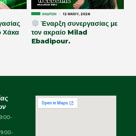
ΑΝΔΡΏΝ
·
12 ΜΑΪ́ΟΥ, 2026
γασίας
Έναρξη συνεργασίας με
ο Χάκα
τον ακραίο Milad
Ebadipour.
ίας
ων
:00-
00-