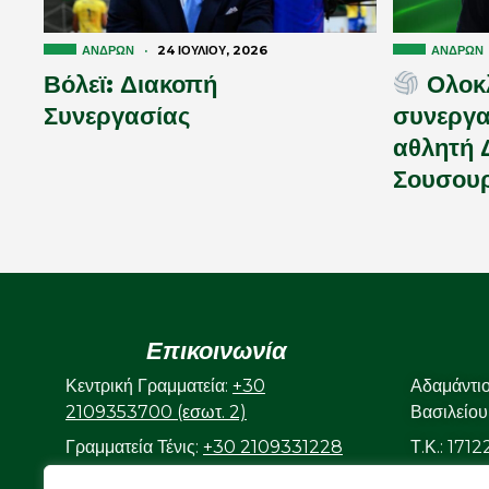
ΑΝΔΡΏΝ
·
24 ΙΟΥΛΊΟΥ, 2026
ΑΝΔΡΏΝ
Βόλεϊ: Διακοπή
Ολοκ
Συνεργασίας
συνεργα
αθλητή 
Σουσουρ
Επικοινωνία
Κεντρική Γραμματεία:
+30
Αδαμάντι
2109353700 (εσωτ. 2)
Βασιλείου
Γραμματεία Τένις:
+30 2109331228
Τ.Κ.: 171
(εσωτ. 3)