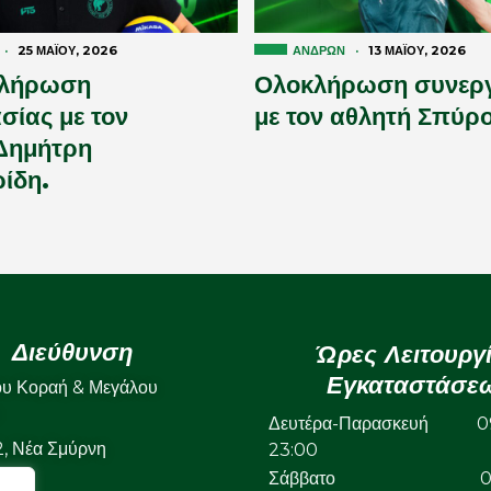
·
25 ΜΑΪ́ΟΥ, 2026
ΑΝΔΡΏΝ
·
13 ΜΑΪ́ΟΥ, 2026
λήρωση
Ολοκλήρωση συνερ
σίας με τον
με τον αθλητή Σπύρ
Δημήτρη
ίδη.
Διεύθυνση
Ώρες Λειτουργ
Εγκαταστάσε
ου Κοραή & Μεγάλου
Δευτέρα-Παρασκευή 09
22, Νέα Σμύρνη
23:00
Σάββατο 09: