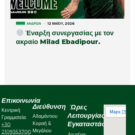
ΑΝΔΡΏΝ
·
12 ΜΑΪ́ΟΥ, 2026
Έναρξη συνεργασίας με τον
ακραίο Milad Ebadipour.
Επικοινωνία
Διεύθυνση
Ώρες
Κεντρική
Λειτουργίας
Αδαμάντιου
Γραμματεία:
Εγκαταστάσεων
Κοραή &
+30
Μεγάλου
2109353700
Δευτέρα-