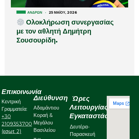
ΑΝΔΡΏΝ
·
25 ΜΑΪ́ΟΥ, 2026
Ολοκλήρωση συνεργασίας
με τον αθλητή Δημήτρη
Σουσουρίδη.
Επικοινωνία
Διεύθυνση
Ώρες
Κεντρική
Λειτουργίας
Αδαμάντιου
Γραμματεία:
Εγκαταστάσεων
Κοραή &
+30
Μεγάλου
2109353700
Δευτέρα-
Βασιλείου
(εσωτ. 2)
Παρασκευή