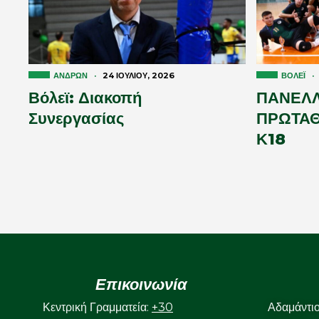
ΑΝΔΡΏΝ
·
24 ΙΟΥΛΊΟΥ, 2026
ΒΌΛΕΪ
·
Βόλεϊ: Διακοπή
ΠΑΝΕΛΛ
Συνεργασίας
ΠΡΩΤΑΘ
Κ18
Επικοινωνία
Κεντρική Γραμματεία:
+30
Αδαμάντι