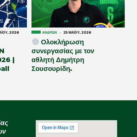
Ϊ́ΟΥ, 2026
ΑΝΔΡΏΝ
·
25 ΜΑΪ́ΟΥ, 2026
Ολοκλήρωση
N
συνεργασίας με τον
26 |
αθλητή Δημήτρη
all
Σουσουρίδη.
ίας
ων