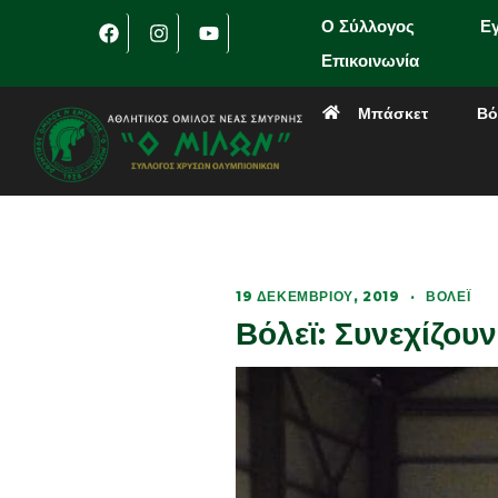
Ο Σύλλογος
Ε
Επικοινωνία
Μπάσκετ
Βό
19 ΔΕΚΕΜΒΡΊΟΥ, 2019
·
ΒΌΛΕΪ
Βόλεϊ: Συνεχίζου