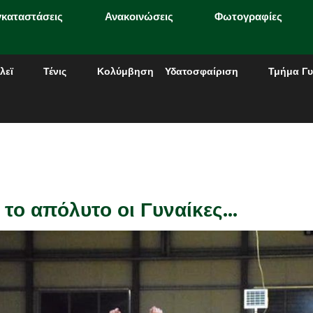
γκαταστάσεις
Ανακοινώσεις
Φωτογραφίες
λεϊ
Τένις
Κολύμβηση
Υδατοσφαίριση
Τμήμα Γυ
ν το απόλυτο οι Γυναίκες…