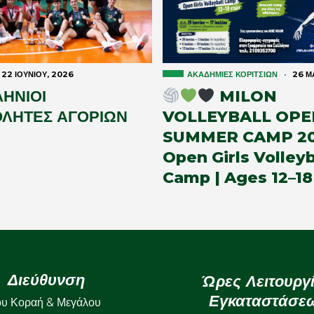
22 ΙΟΥΝΊΟΥ, 2026
ΑΚΑΔΗΜΊΕΣ ΚΟΡΙΤΣΙΏΝ
·
26 ΜΑ
ΗΝΙΟΙ
MILON
ΛΗΤΕΣ ΑΓΟΡΙΩΝ
VOLLEYBALL OPE
SUMMER CAMP 20
Open Girls Volleyb
Camp | Ages 12–18
Διεύθυνση
Ώρες Λειτουργ
Εγκαταστάσε
ου Κοραή & Μεγάλου