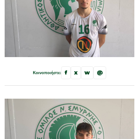
f
x
w
@
Κοινοποιήστε: