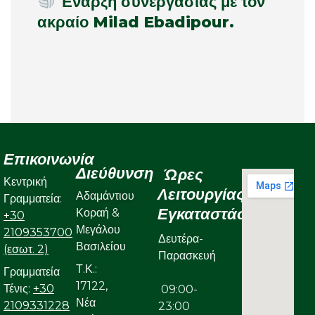
Έναρξη συνεργασίας με τον
ακραίο Milad Ebadipour.
Επικοινωνία
Διεύθυνση
Ώρες
Κεντρική
Λειτουργίας
Αδαμάντιου
Γραμματεία:
Εγκαταστάσεων
Κοραή &
+30
Μεγάλου
2109353700
Δευτέρα-
Βασιλείου
(εσωτ. 2)
Παρασκευή
Τ.Κ.:
Γραμματεία
17122,
Τένις:
+30
09:00-
Νέα
2109331228
23:00