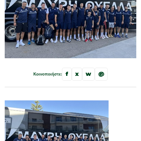
f
x
w
@
Κοινοποιήστε: