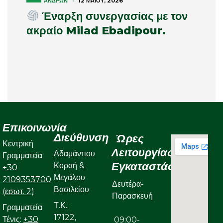
ΑΝΔΡΏΝ
·
12 ΜΑΪ́ΟΥ, 2026
Έναρξη συνεργασίας με τον
ακραίο Milad Ebadipour.
Επικοινωνία
Διεύθυνση
Ώρες
Κεντρική
Λειτουργίας
Αδαμάντιου
Γραμματεία:
Εγκαταστάσεων
Κοραή &
+30
Μεγάλου
2109353700
Δευτέρα-
Βασιλείου
(εσωτ. 2)
Παρασκευή
Τ.Κ.:
Γραμματεία
17122,
Τένις:
+30
09:00-