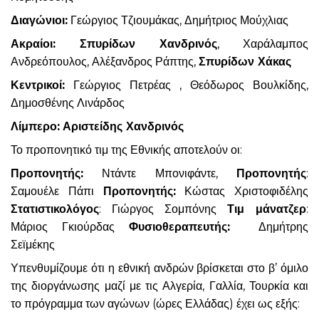
Διαγώνιοι:
Γεώργιος Τζιουμάκας, Δημήτριος Μούχλιας
Ακραίοι: Σπυρίδων Χανδρινός
, Χαράλαμπος
Ανδρεόπουλος, Αλέξανδρος Ράπτης,
Σπυρίδων Χάκας
Κεντρικοί:
Γεώργιος Πετρέας , Θεόδωρος Βουλκίδης,
Δημοσθένης Λινάρδος
Λίμπερο:
Αριστείδης Χανδρινός
Το προπονητικό τιμ της Εθνικής αποτελούν οι:
Προπονητής:
Ντάντε Μπονιφάντε,
Προπονητής
:
Σαμουέλε Πάπι
Προπονητής:
Κώστας Χριστοφιδέλης
Στατιστικολόγος
: Γιώργος Σομπόνης
Τιμ μάνατζερ
:
Μάριος Γκιούρδας
Φυσιοθεραπευτής:
Δημήτρης
Σεϊμέκης
Υπενθυμίζουμε ότι η εθνική ανδρών βρίσκεται στο β’ όμιλο
της διοργάνωσης μαζί με τις Αλγερία, Γαλλία, Τουρκία και
το πρόγραμμα των αγώνων (ώρες Ελλάδας) έχει ως εξής: