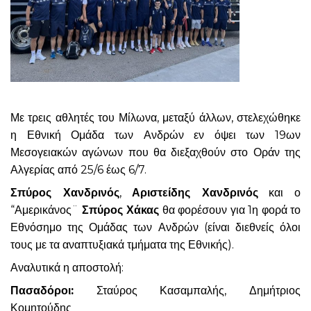
Με τρεις αθλητές του Μίλωνα, μεταξύ άλλων, στελεχώθηκε
η Εθνική Ομάδα των Ανδρών εν όψει των 19ων
Μεσογειακών αγώνων που θα διεξαχθούν στο Οράν της
Αλγερίας από 25/6 έως 6/7.
Σπύρος Χανδρινός
,
Αριστείδης Χανδρινός
και ο
“Αμερικάνος¨
Σπύρος Χάκας
θα φορέσουν για 1η φορά το
Εθνόσημο της Ομάδας των Ανδρών (είναι διεθνείς όλοι
τους με τα αναπτυξιακά τμήματα της Εθνικής).
Αναλυτικά η αποστολή:
Πασαδόροι:
Σταύρος Κασαμπαλής, Δημήτριος
Κομητούδης