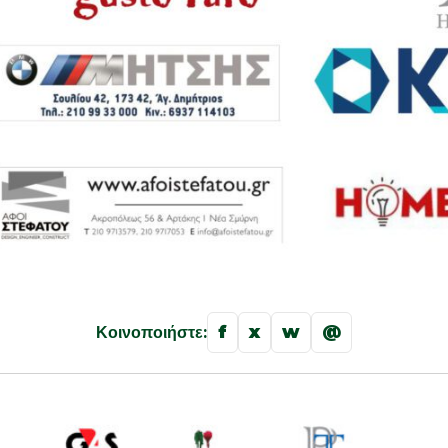
f
x
w
@
Κοινοποιήστε: