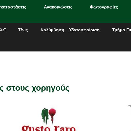
γκαταστάσεις
Ανακοινώσεις
Φωτογραφίες
λεϊ
Τένις
Κολύμβηση
Υδατοσφαίριση
Τμήμα Γυ
ες στους χορηγούς