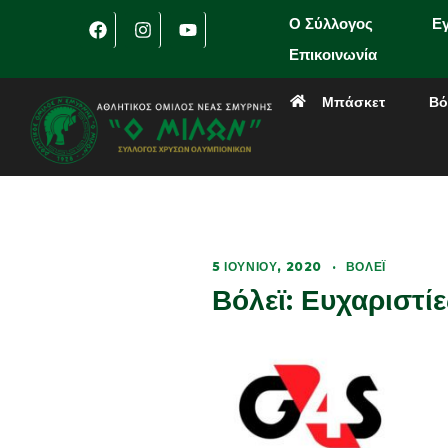
Ο Σύλλογος
Ε
Επικοινωνία
Μπάσκετ
Βό
5 ΙΟΥΝΊΟΥ, 2020
·
ΒΌΛΕΪ
Βόλεϊ: Ευχαριστί