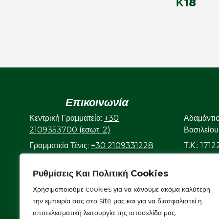
Κ18
Επικοινωνία
Κεντρική Γραμματεία:
+30
Αδαμάντι
2109353700 (εσωτ. 2)
Βασιλείου
Γραμματεία Τένις:
+30 2109331228
Τ.Κ.: 171
(εσωτ. 3)
Ρυθμίσεις Και Πολιτική Cookies
Γραμματεία Κολυμβητικού:
+30
2109323632
Χρησιμοποιούμε cookies για να κάνουμε ακόμα καλύτερη
Ε-mail:
info@aonsmilon.gr
την εμπειρία σας στο site μας και για να διασφαλιστεί η
αποτελεσματική λειτουργία της ιστοσελίδα μας.