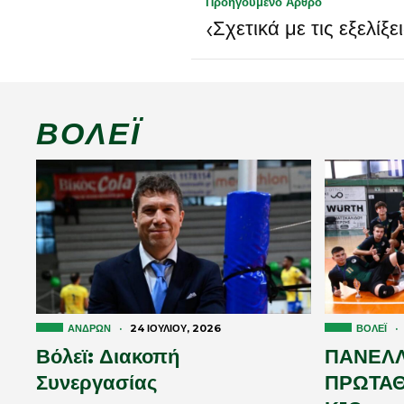
Προηγούμενο Άρθρο
‹
Σχετικά με τις εξελίξ
ΒΌΛΕΪ
ΑΝΔΡΏΝ
·
24 ΙΟΥΛΊΟΥ, 2026
ΒΌΛΕΪ
·
Βόλεϊ: Διακοπή
ΠΑΝΕΛΛ
Συνεργασίας
ΠΡΩΤΑΘ