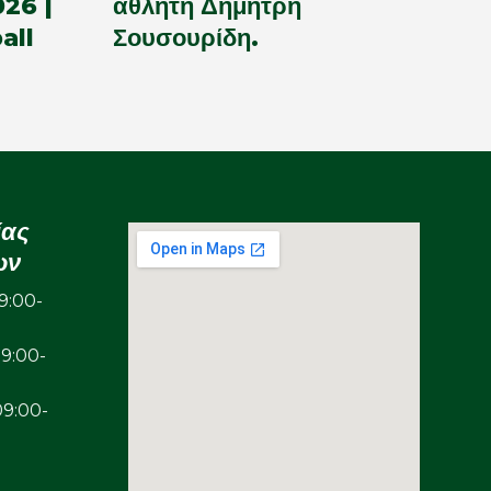
26 |
αθλητή Δημήτρη
all
Σουσουρίδη.
ίας
ων
:00-
00-
00-