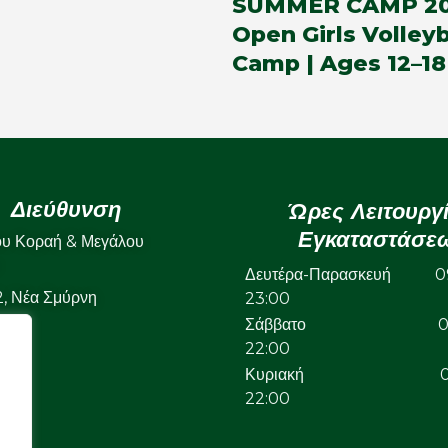
SUMMER CAMP 20
Open Girls Volleyb
Camp | Ages 12–18
Διεύθυνση
Ώρες Λειτουργ
Εγκαταστάσε
ου Κοραή & Μεγάλου
Δευτέρα-Παρασκευή 09
22, Νέα Σμύρνη
23:00
Σάββατο 09:
22:00
Κυριακή 09:
22:00