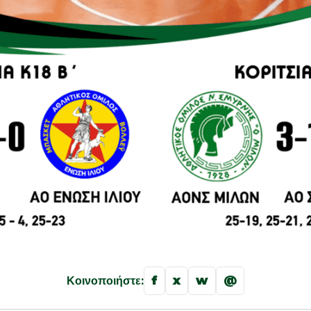
f
x
w
@
Κοινοποιήστε: