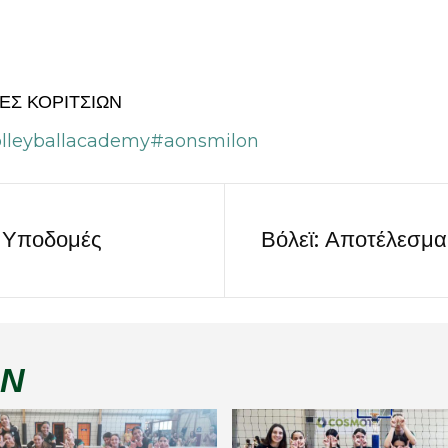
Σ ΚΟΡΙΤΣΙΩΝ
lleyballacademy
#aonsmilon
α Υποδομές
Βόλεϊ: Αποτέλεσμ
ΏΝ