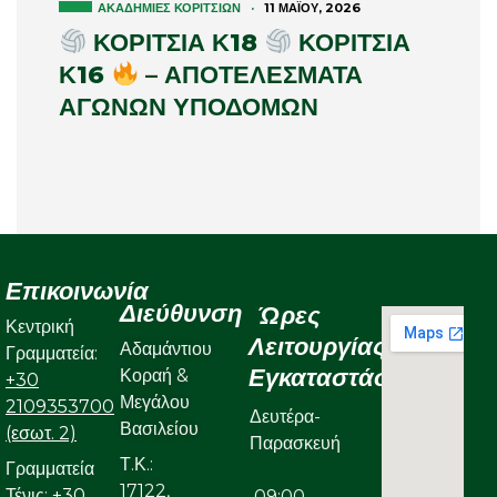
ΑΚΑΔΗΜΊΕΣ ΚΟΡΙΤΣΙΏΝ
·
11 ΜΑΪ́ΟΥ, 2026
ΚΟΡΙΤΣΙΑ Κ18
ΚΟΡΙΤΣΙΑ
Κ16
– ΑΠΟΤΕΛΕΣΜΑΤΑ
ΑΓΩΝΩΝ ΥΠΟΔΟΜΩΝ
Επικοινωνία
Διεύθυνση
Ώρες
Κεντρική
Λειτουργίας
Αδαμάντιου
Γραμματεία:
Εγκαταστάσεων
Κοραή &
+30
Μεγάλου
2109353700
Δευτέρα-
Βασιλείου
(εσωτ. 2)
Παρασκευή
Τ.Κ.:
Γραμματεία
17122,
Τένις:
+30
09:00-