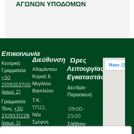
ΑΓΩΝΩΝ ΥΠΟΔΟΜΩΝ
Επικοινωνία
Διεύθυνση
Ώρες
Κεντρική
Λειτουργίας
Αδαμάντιου
Γραμματεία:
Εγκαταστάσεων
Κοραή &
+30
Μεγάλου
2109353700
Δευτέρα-
Βασιλείου
(εσωτ. 2)
Παρασκευή
Τ.Κ.:
Γραμματεία
17122,
Τένις:
+30
09:00-
Νέα
2109331228
23:00
Σμύρνη
(εσωτ. 3)
Σάββατο
Γραμματεία