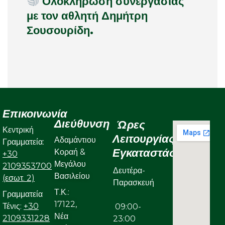
Ολοκλήρωση συνεργασίας
με τον αθλητή Δημήτρη
Σουσουρίδη.
Επικοινωνία
Διεύθυνση
Ώρες
Κεντρική
Λειτουργίας
Αδαμάντιου
Γραμματεία:
Εγκαταστάσεων
Κοραή &
+30
Μεγάλου
2109353700
Δευτέρα-
Βασιλείου
(εσωτ. 2)
Παρασκευή
Τ.Κ.:
Γραμματεία
17122,
Τένις:
+30
09:00-
Νέα
2109331228
23:00