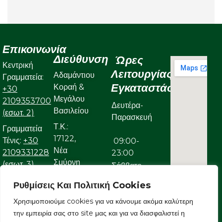
Επικοινωνία
Διεύθυνση
Ώρες
Κεντρική
Λειτουργίας
Αδαμάντιου
Γραμματεία:
Εγκαταστάσεων
Κοραή &
+30
Μεγάλου
2109353700
Δευτέρα-
Βασιλείου
(εσωτ. 2)
Παρασκευή
Τ.Κ.:
Γραμματεία
17122,
Τένις:
+30
09:00-
Νέα
2109331228
23:00
Σμύρνη
(εσωτ. 3)
Σάββατο
Γραμματεία
Ρυθμίσεις Και Πολιτική Cookies
09:00-
Κολυμβητικού:
Χρησιμοποιούμε cookies για να κάνουμε ακόμα καλύτερη
22:00
+30
την εμπειρία σας στο site μας και για να διασφαλιστεί η
Κυριακή
2109323632