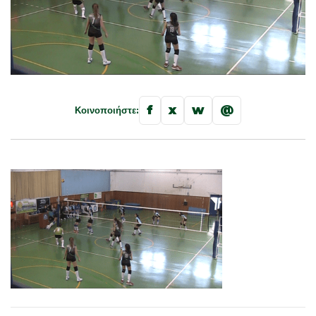
f
x
w
@
Κοινοποιήστε: