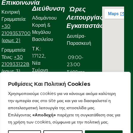
Επικοινωνία
Διεύθυνση
Ώρες
Κεντρική
Λειτουργίας
Αδαμάντιου
Γραμματεία:
Εγκαταστάσεων
Κοραή &
+30
Μεγάλου
2109353700
Δευτέρα-
Βασιλείου
(εσωτ. 2)
Παρασκευή
Τ.Κ.:
Γραμματεία
17122,
Τένις:
+30
09:00-
Νέα
2109331228
23:00
Σμύρνη
(εσωτ. 3)
Σάββατο
Γραμματεία
Ρυθμίσεις Και Πολιτική Cookies
09:00-
Κολυμβητικού:
Χρησιμοποιούμε cookies για να κάνουμε ακόμα καλύτερη
22:00
+30
την εμπειρία σας στο site μας και για να διασφαλιστεί η
Κυριακή
2109323632
αποτελεσματική λειτουργία της ιστοσελίδα μας.
Ε-mail:
Επιλέγοντας
«Αποδοχή»
παρέχετε τη συγκατάθεση σας για
09:00-
info@aonsmilon.gr
τη χρήση των cookies, σύμφωνα με την πολιτική μας.
22:00