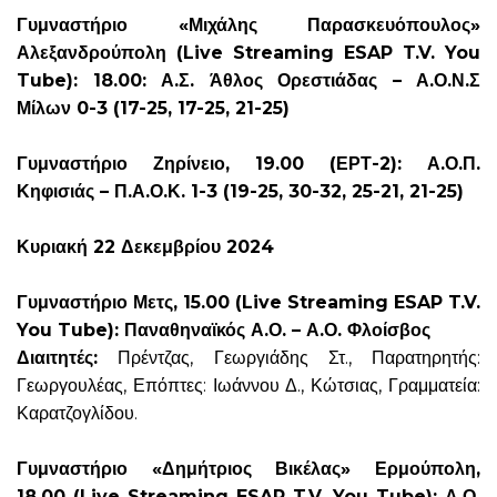
Γυμναστήριο «Μιχάλης Παρασκευόπουλος»
Αλεξανδρούπολη (Live Streaming ESAP T.V. You
Tube): 18.00: Α.Σ. Άθλος Ορεστιάδας – Α.Ο.Ν.Σ
Μίλων 0-3 (17-25, 17-25, 21-25)
Γυμναστήριο Ζηρίνειο, 19.00 (ΕΡΤ-2): Α.Ο.Π.
Κηφισιάς – Π.Α.Ο.Κ. 1-3 (19-25, 30-32, 25-21, 21-25)
Κυριακή 22 Δεκεμβρίου 2024
Γυμναστήριο Μετς, 15.00 (Live Streaming ESAP T.V.
You Tube): Παναθηναϊκός Α.Ο. – Α.Ο. Φλοίσβος
Διαιτητές:
Πρέντζας, Γεωργιάδης Στ., Παρατηρητής:
Γεωργουλέας, Επόπτες: Ιωάννου Δ., Κώτσιας, Γραμματεία:
Καρατζογλίδου.
Γυμναστήριο «Δημήτριος Βικέλας» Ερμούπολη,
18.00 (Live Streaming ESAP T.V. You Tube): Α.Ο.