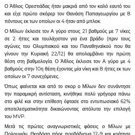
Ο Άθλος Ορεστιάδας ήταν μακριά από τον καλό εαυτό του
και είχε πρώτο σκόρερ τον Θανάση Παπαγεωργίου με 8
πόντους εκ των οποίων οι 4 ήταν από μπλοκ.
Ο Μίλων έκλεισε τον Α γύρο στους 21 βαθμούς με 7 νίκες
σε 2 ήττες και τουλάχιστον για ένα βράδυ (πριν τους
αγώνες του Ολυμπιακού και του Παναθηναϊκού που θα
γίνουν την Κυριακή 22/12) θα απολαμβάνει την πρώτη
θέση στη βαθμολογία. Ο Άθλος έκλεισε τον Α γύρο με 4
βαθμούς στην 10η θέση έχοντας μία νίκη και 8 ήττες εκ των
οποίων οι 7 συνεχόμενες.
Όπως φαίνεται και από το σκορ ο Μίλων δεν συνάντησε
την παραμικρή αντίσταση, κινήθηκε πολύ γρήγορα πάνω
στο φιλέ και στην επίθεση έφτασε στο εντυπωσιακό 62%
αποτελεσματικότητα δικαιώνοντας απόλυτα την επιλογή
του MVP.
Μετά τις πρώτες αναγνωριστικές φάσεις ο Μίλων με
Πολουγιάν, Θεοδόση πήρε προβάδισμα 12-9 και κράτησε