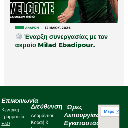
ΑΝΔΡΏΝ
·
12 ΜΑΪ́ΟΥ, 2026
Έναρξη συνεργασίας με τον
ακραίο Milad Ebadipour.
Επικοινωνία
Διεύθυνση
Ώρες
Κεντρική
Λειτουργίας
Αδαμάντιου
Γραμματεία:
Εγκαταστάσεων
Κοραή &
+30