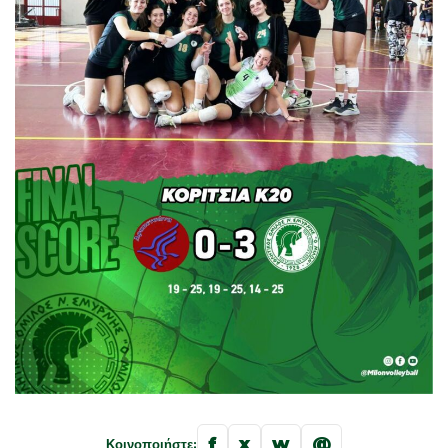
f
x
w
@
Κοινοποιήστε: