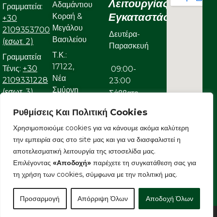
Λειτουργίας
Αδαμάντιου
Γραμματεία:
Εγκαταστάσεων
Κοραή &
+30
Μεγάλου
2109353700
Δευτέρα-
Βασιλείου
(εσωτ. 2)
Παρασκευή
Τ.Κ.:
Γραμματεία
17122,
Τένις:
+30
09:00-
Νέα
2109331228
23:00
Σμύρνη
(εσωτ. 3)
Σάββατο
Γραμματεία
Ρυθμίσεις Και Πολιτική Cookies
09:00-
Κολυμβητικού:
22:00
Χρησιμοποιούμε cookies για να κάνουμε ακόμα καλύτερη
+30
την εμπειρία σας στο site μας και για να διασφαλιστεί η
Κυριακή
2109323632
αποτελεσματική λειτουργία της ιστοσελίδα μας.
Ε-mail:
Επιλέγοντας
«Αποδοχή»
παρέχετε τη συγκατάθεση σας για
09:00-
info@aonsmilon.gr
τη χρήση των cookies, σύμφωνα με την πολιτική μας.
22:00
Προσαρμογή
Απόρριψη Όλων
Αποδοχή Όλων
Copyright © 2026 AONSMILON | Powered by E-Grow