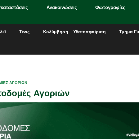
γκαταστάσεις
Ανακοινώσεις
Φωτογραφίες
λεϊ
Τένις
Κολύμβηση
Υδατοσφαίριση
Τμήμα Γυ
ΊΕΣ ΑΓΟΡΙΏΝ
ποδομές Αγοριών