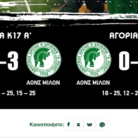
f
x
w
@
Κοινοποιήστε: