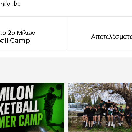
milonbc
 το 2ο Μίλων
Αποτελέσματ
ball Camp