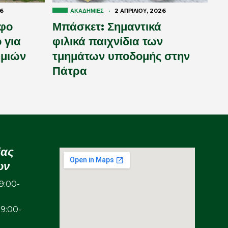
26
ΑΚΑΔΗΜΊΕΣ
·
2 ΑΠΡΙΛΊΟΥ, 2026
φο
Μπάσκετ: Σημαντικά
 για
φιλικά παιχνίδια των
ημιών
τμημάτων υποδομής στην
Πάτρα
ίας
ων
:00-
00-