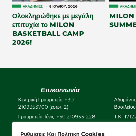
ΑΚΑΔΗΜΊΕΣ
·
8 ΙΟΥΛΊΟΥ, 2026
ΑΚΑΔΗΜΊ
Ολοκληρώθηκε με μεγάλη
MILON
επιτυχία το MILON
SUMME
BASKETBALL CAMP
2026!
Επικοινωνία
Κεντρική Γραμματεία:
+30
Αδαμάντι
2109353700 (εσωτ. 2)
Βασιλείου
Γραμματεία Τένις:
+30 2109331228
Τ.Κ.: 171
(εσωτ. 3)
Γραμματεία Κολυμβητικού:
+30
Ρυθμίσεις Και Πολιτική Cookies