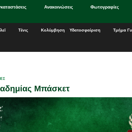
γκαταστάσεις
Ανακοινώσεις
Φωτογραφίες
λεϊ
Τένις
Κολύμβηση
Υδατοσφαίριση
Τμήμα Γυ
ΊΕΣ
καδημίας Μπάσκετ