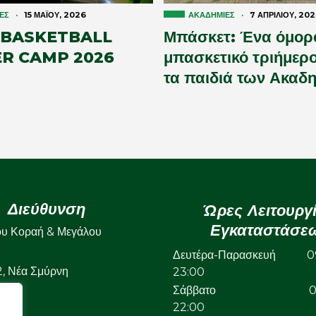
ΕΣ
·
15 ΜΑΪ́ΟΥ, 2026
ΑΚΑΔΗΜΊΕΣ
·
7 ΑΠΡΙΛΊΟΥ, 20
 BASKETBALL
Μπάσκετ: Ένα όμορ
R CAMP 2026
μπασκετικό τριήμερο
τα παιδιά των Ακαδ
Διεύθυνση
Ώρες Λειτουργ
Εγκαταστάσε
ου Κοραή & Μεγάλου
Δευτέρα-Παρασκευή 09
22, Νέα Σμύρνη
23:00
Σάββατο 09:
22:00