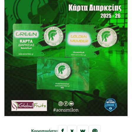
f
x
w
@
Κοινοποιήστε: