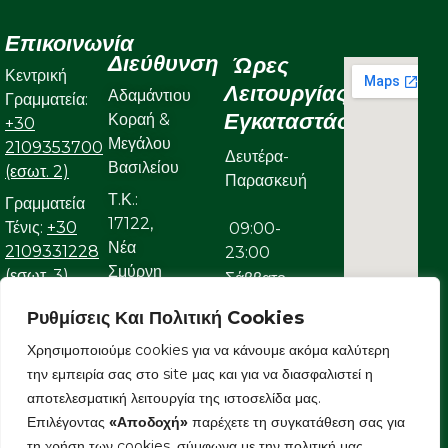
Επικοινωνία
Διεύθυνση
Ώρες
Κεντρική
Λειτουργίας
Αδαμάντιου
Γραμματεία:
Εγκαταστάσεων
Κοραή &
+30
Μεγάλου
2109353700
Δευτέρα-
Βασιλείου
(εσωτ. 2)
Παρασκευή
Τ.Κ.:
Γραμματεία
17122,
Τένις:
+30
09:00-
Νέα
2109331228
23:00
Σμύρνη
(εσωτ. 3)
Σάββατο
Γραμματεία
Ρυθμίσεις Και Πολιτική Cookies
09:00-
Κολυμβητικού:
22:00
Χρησιμοποιούμε cookies για να κάνουμε ακόμα καλύτερη
+30
την εμπειρία σας στο site μας και για να διασφαλιστεί η
Κυριακή
2109323632
αποτελεσματική λειτουργία της ιστοσελίδα μας.
Ε-mail:
Επιλέγοντας
«Αποδοχή»
παρέχετε τη συγκατάθεση σας για
09:00-
info@aonsmilon.gr
τη χρήση των cookies, σύμφωνα με την πολιτική μας.