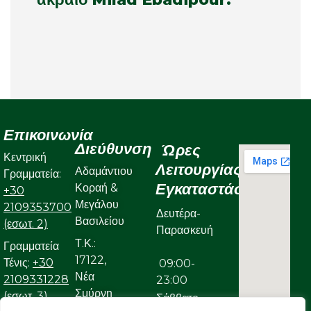
Επικοινωνία
Διεύθυνση
Ώρες
Κεντρική
Λειτουργίας
Αδαμάντιου
Γραμματεία:
Εγκαταστάσεων
Κοραή &
+30
Μεγάλου
2109353700
Δευτέρα-
Βασιλείου
(εσωτ. 2)
Παρασκευή
Τ.Κ.:
Γραμματεία
17122,
Τένις:
+30
09:00-
Νέα
2109331228
23:00
Σμύρνη
(εσωτ. 3)
Σάββατο