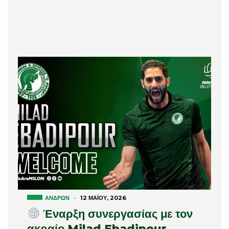
ΑΝΔΡΏΝ
·
12 ΜΑΪ́ΟΥ, 2026
Έναρξη συνεργασίας με τον
ακραίο Milad Ebadipour.