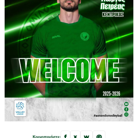
f
x
w
@
Κοινοποιήστε: