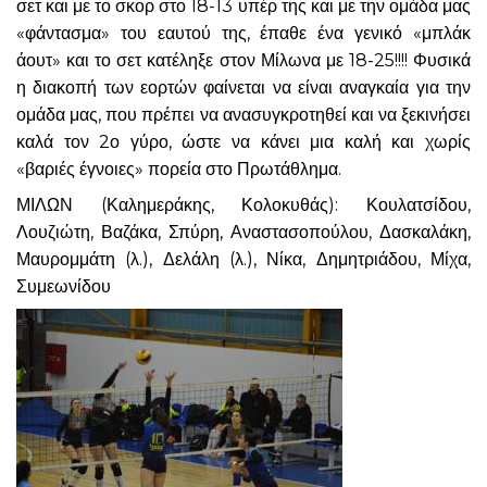
σετ και με το σκορ στο 18-13 υπέρ της και με την ομάδα μας
«φάντασμα» του εαυτού της, έπαθε ένα γενικό «μπλάκ
άουτ» και το σετ κατέληξε στον Μίλωνα με 18-25!!!! Φυσικά
η διακοπή των εορτών φαίνεται να είναι αναγκαία για την
ομάδα μας, που πρέπει να ανασυγκροτηθεί και να ξεκινήσει
καλά τον 2ο γύρο, ώστε να κάνει μια καλή και χωρίς
«βαριές έγνοιες» πορεία στο Πρωτάθλημα.
ΜΙΛΩΝ (Καλημεράκης, Κολοκυθάς): Κουλατσίδου,
Λουζιώτη, Βαζάκα, Σπύρη, Αναστασοπούλου, Δασκαλάκη,
Μαυρομμάτη (λ.), Δελάλη (λ.), Νίκα, Δημητριάδου, Μίχα,
Συμεωνίδου