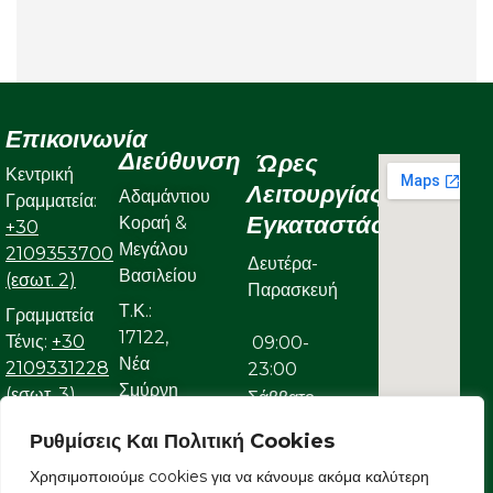
Επικοινωνία
Διεύθυνση
Ώρες
Κεντρική
Λειτουργίας
Αδαμάντιου
Γραμματεία:
Εγκαταστάσεων
Κοραή &
+30
Μεγάλου
2109353700
Δευτέρα-
Βασιλείου
(εσωτ. 2)
Παρασκευή
Τ.Κ.:
Γραμματεία
17122,
Τένις:
+30
09:00-
Νέα
2109331228
23:00
Σμύρνη
(εσωτ. 3)
Σάββατο
Γραμματεία
Ρυθμίσεις Και Πολιτική Cookies
09:00-
Κολυμβητικού:
Χρησιμοποιούμε cookies για να κάνουμε ακόμα καλύτερη
22:00
+30