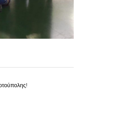
ερτούπολης!