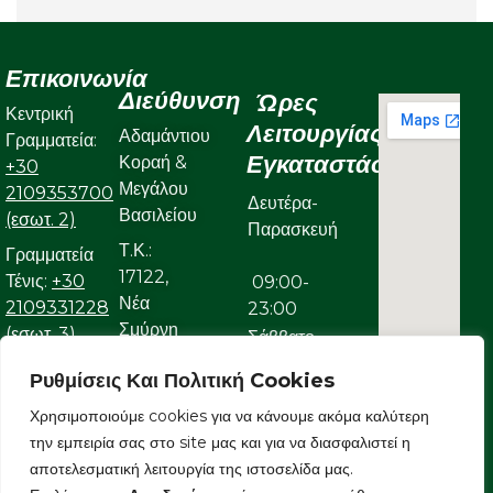
Επικοινωνία
Διεύθυνση
Ώρες
Κεντρική
Λειτουργίας
Αδαμάντιου
Γραμματεία:
Εγκαταστάσεων
Κοραή &
+30
Μεγάλου
2109353700
Δευτέρα-
Βασιλείου
(εσωτ. 2)
Παρασκευή
Τ.Κ.:
Γραμματεία
17122,
Τένις:
+30
09:00-
Νέα
2109331228
23:00
Σμύρνη
(εσωτ. 3)
Σάββατο
Γραμματεία
Ρυθμίσεις Και Πολιτική Cookies
09:00-
Κολυμβητικού:
Χρησιμοποιούμε cookies για να κάνουμε ακόμα καλύτερη
22:00
+30
την εμπειρία σας στο site μας και για να διασφαλιστεί η
Κυριακή
2109323632
αποτελεσματική λειτουργία της ιστοσελίδα μας.
Ε-mail: