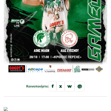
f
x
w
@
Κοινοποιήστε: